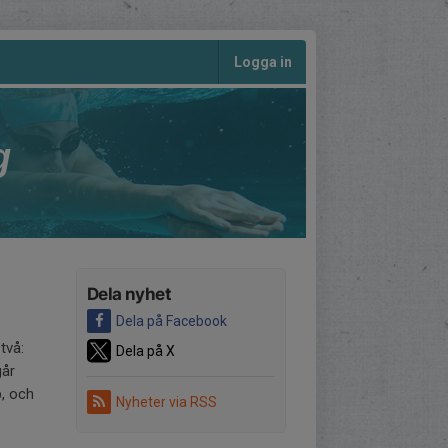
Logga in
g
Dela nyhet
Dela på Facebook
två:
Dela på X
går
p, och
Nyheter via RSS