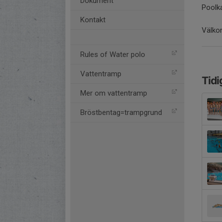
Dokument
Poolka
Kontakt
Välkom
Rules of Water polo
Vattentramp
Tidi
Mer om vattentramp
Bröstbentag=trampgrund