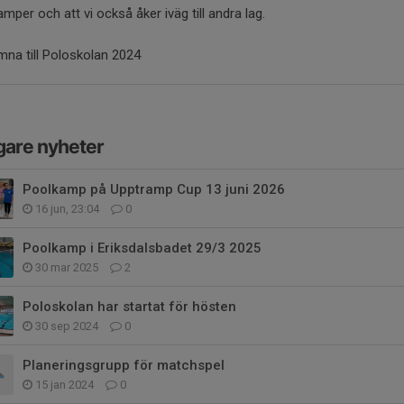
mper och att vi också åker iväg till andra lag.
na till Poloskolan 2024
gare nyheter
Poolkamp på Upptramp Cup 13 juni 2026
16 jun, 23:04
0
Poolkamp i Eriksdalsbadet 29/3 2025
30 mar 2025
2
Poloskolan har startat för hösten
30 sep 2024
0
Planeringsgrupp för matchspel
15 jan 2024
0