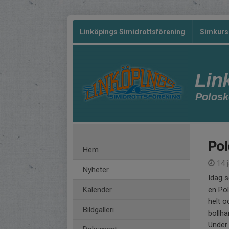
Linköpings Simidrottsförening
Simkurs
Lin
Polosk
Pol
Hem
14 
Nyheter
Idag s
Kalender
en Pol
helt o
Bildgalleri
bollha
Under 