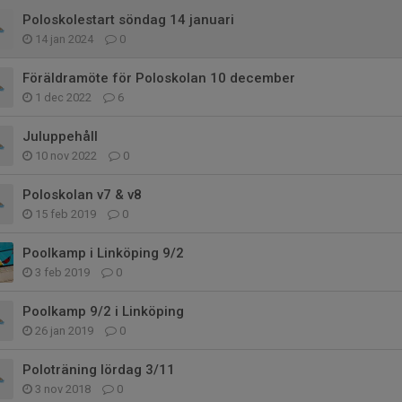
Poloskolestart söndag 14 januari
14 jan 2024
0
Föräldramöte för Poloskolan 10 december
1 dec 2022
6
Juluppehåll
10 nov 2022
0
Poloskolan v7 & v8
15 feb 2019
0
Poolkamp i Linköping 9/2
3 feb 2019
0
Poolkamp 9/2 i Linköping
26 jan 2019
0
Poloträning lördag 3/11
3 nov 2018
0