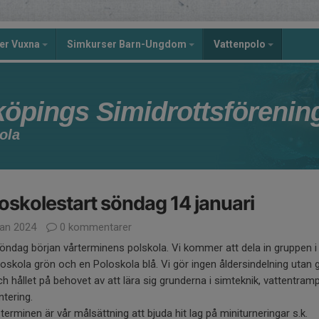
er Vuxna
Simkurser Barn-Ungdom
Vattenpolo
köpings Simidrottsförenin
ola
oskolestart söndag 14 januari
jan 2024
0 kommentarer
öndag början vårterminens polskola. Vi kommer att dela in gruppen i 
oskola grön och en Poloskola blå. Vi gör ingen åldersindelning utan 
ch hållet på behovet av att lära sig grunderna i simteknik, vattentram
ntering.
terminen är vår målsättning att bjuda hit lag på miniturneringar s.k.