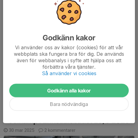
Godkänn kakor
Vi använder oss av kakor (cookies) för att vår
webbplats ska fungera bra för dig. De används
även för webbanalys i syfte att hjälpa oss att
Vi vann!!
förbättra våra tjänster.
Under ett par år har vi varit minst och förlorat en hel del, men nu
Så använder vi cookies
kom turneringsvinsten i Poolkampen/U12. Ja, egentligen vinner
man inte en Poolkamp, men arrangörerna Järfälla S hade räknat
Godkänn alla kakor
ut både...
Läs mer
Bara nödvändiga
Poolkamp i Eriksdalsbadet 29/3 2025
30 mar 2025
2 kommentarer