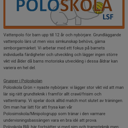
Vattenpolo för barn upp till 12 år och nybörjare. Grundläggande
vattenpolo lärs ut men viss simkunskap behövs, gärna
simborgarmärket. Vi arbetar med ett fokus på barnets
individuella färdigheter och utveckling och lägger ingen större
vikt vid ålder då barns motoriska utveckling i dessa åldrar kan
variera en hel del.
Grupper i Poloskolan
Poloskola Grön = nyaste nybörjare: vi lägger stor vikt vid att man
lär sig rätt grundteknik i framför allt crawl/frisim och
vattentramp. Vi spelar dock alltid match mot slutet av träningen.
Om man har lätt för att frysa kan vår
Polosimskola/Minipologrupp som tränar i den varmare
undervisningsbassängen vara en bra idé att prova.
Poloskola Blå: här fortsätter vi med sim och trampteknik men