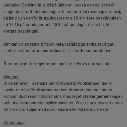
utebadet. Samling är alltid på läktaren, också den del som är
längst bort mot utebassängen. Vi börjar alltid med uppvärmning
på land och därför är träningsstarten 15 min före bassängtiden,
så 16:15 på söndagar och 18:30 på onsdagar där vi har lite
kortare bassängtid.
Det kan vid enstaka tillfällen vara inställt pga andra tävlingar i
simhallen som stora simtävlingar eller vattenpolomatcher.
Återanmälan för registrerade spelare behövs normalt inte.
Matcher
Vi deltar även i Svenska Simförbundets Poolkampen där vi
spelar och tar Poolkampenmärken tillsammans med andra
klubbar. Just resor tillsammans med laget stärker gemenskapen
och utvecklar barnens självständighet. Vi ser dock mycket gärna
att föräldrar följer med som ledare eller vid behov förare.
Värderingar