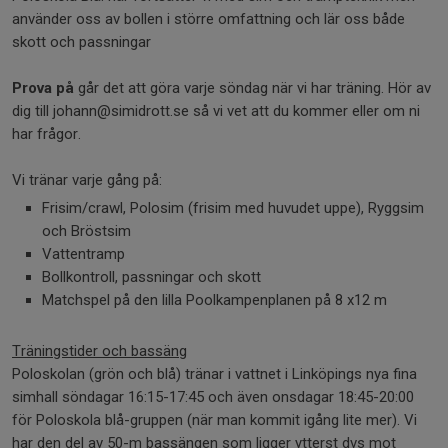
använder oss av bollen i större omfattning och lär oss både
skott och passningar
Prova på
går det att göra varje söndag när vi har träning. Hör av
dig till johann@simidrott.se så vi vet att du kommer eller om ni
har frågor.
Vi tränar varje gång på:
Frisim/crawl, Polosim (frisim med huvudet uppe), Ryggsim
och Bröstsim
Vattentramp
Bollkontroll, passningar och skott
Matchspel på den lilla Poolkampenplanen på 8 x12 m
Träningstider och bassäng
Poloskolan (grön och blå) tränar i vattnet i Linköpings nya fina
simhall söndagar 16:15-17:45 och även onsdagar 18:45-20:00
för Poloskola blå-gruppen (när man kommit igång lite mer). Vi
har den del av 50-m bassängen som ligger ytterst dvs mot