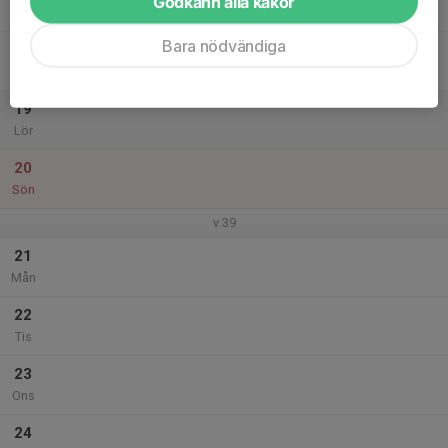
Godkänn alla kakor
Tor
Bara nödvändiga
18
Fre
19
Lör
20
Sön
v.39
21
Mån
22
Tis
23
Ons
24