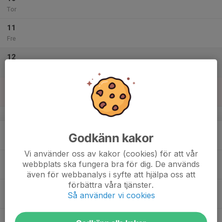
Tor
11
Fre
12
Lör
13
Sön
v.38
14
Godkänn kakor
Mån
Vi använder oss av kakor (cookies) för att vår
15
webbplats ska fungera bra för dig. De används
Tis
även för webbanalys i syfte att hjälpa oss att
förbättra våra tjänster.
16
Så använder vi cookies
Ons
17