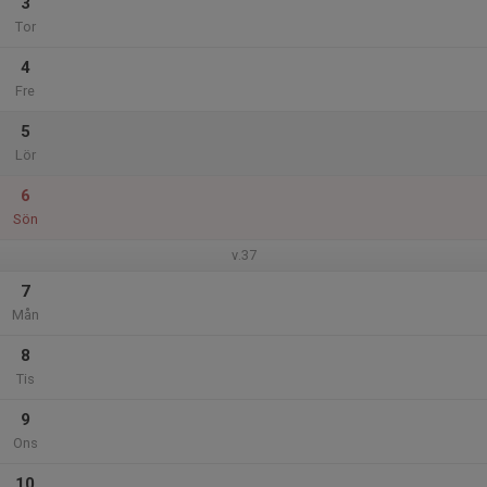
3
Tor
4
Fre
5
Lör
6
Sön
v.37
7
Mån
8
Tis
9
Ons
10