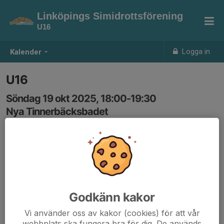
Linköpings Simidrottsförening
U16
Logga in
Kalender
U16
Söndag 19 okt 2025, 18:00-19:30
Nya Tinnerbäcksbadet
Samling: 18:00, Läktaren
Godkänn kakor
Vi använder oss av kakor (cookies) för att vår
webbplats ska fungera bra för dig. De används