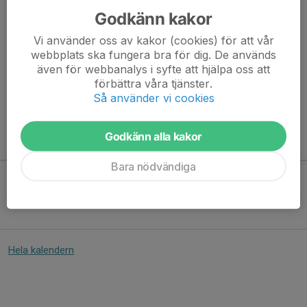
Godkänn kakor
Här hamnar automatiskt de senaste nyheterna på hemsidan. För
Vi använder oss av kakor (cookies) för att vår
att kunna börja administrera hemsidan loggar du in högst upp till
webbplats ska fungera bra för dig. De används
höger.
även för webbanalys i syfte att hjälpa oss att
förbättra våra tjänster.
Så använder vi cookies
/Svenskalag.se
Godkänn alla kakor
Kommande aktiviteter
Bara nödvändiga
Inga aktiviteter inbokade
Hela kalendern