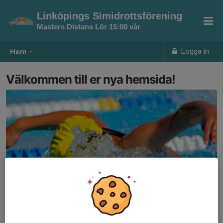
Linköpings Simidrottsförening
Masters Distans Lör 15:00 vår
Logga in
Hem
Välkommen till er nya hemsida!