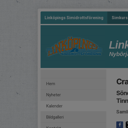
Linköpings Simidrottsförening
Simkurs
Lin
Nybörj
Cra
Hem
Sönd
Nyheter
Tin
Kalender
Saml
Bildgalleri