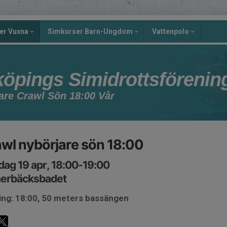
er Vuxna
Simkurser Barn-Ungdom
Vattenpolo
köpings Simidrottsförenin
are Crawl Sön 18:00 Vår
wl nybörjare sön 18:00
ag 19 apr, 18:00-19:00
nerbäcksbadet
ing: 18:00, 50 meters bassängen