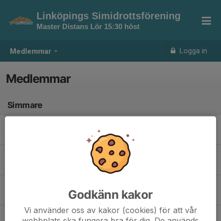
Linköpings Simidrottsförening
Master Distans Lör 15:30 höst
Logga in
Medlemmar
Medlemmar
Simmare
Anne-Charlotte N.
Lisa R.
Martin W.
Godkänn kakor
Vi använder oss av kakor (cookies) för att vår
Sam T.
webbplats ska fungera bra för dig. De används