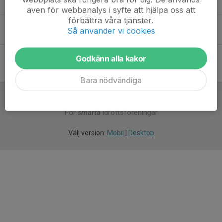
även för webbanalys i syfte att hjälpa oss att
förbättra våra tjänster.
Ulf A.
Så använder vi cookies
Godkänn alla kakor
Bara nödvändiga
För
smarta
idrottsföreningar
Välj version:
Mobil
|
Desktop