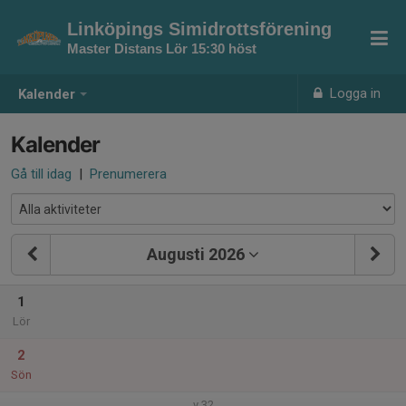
Linköpings Simidrottsförening
Master Distans Lör 15:30 höst
Logga in
Kalender
Kalender
Gå till idag
|
Prenumerera
Augusti 2026
1
Lör
2
Sön
v.32