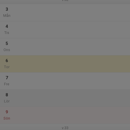
3
Mån
4
Tis
5
Ons
6
Tor
7
Fre
8
Lör
9
Sön
v.33