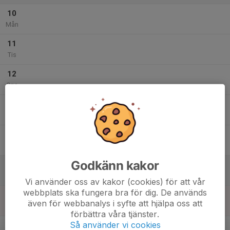
10
Mån
11
Tis
12
Ons
13
Tor
14
Fre
Godkänn kakor
15
Lör
Vi använder oss av kakor (cookies) för att vår
webbplats ska fungera bra för dig. De används
16
även för webbanalys i syfte att hjälpa oss att
Sön
förbättra våra tjänster.
v.34
Så använder vi cookies