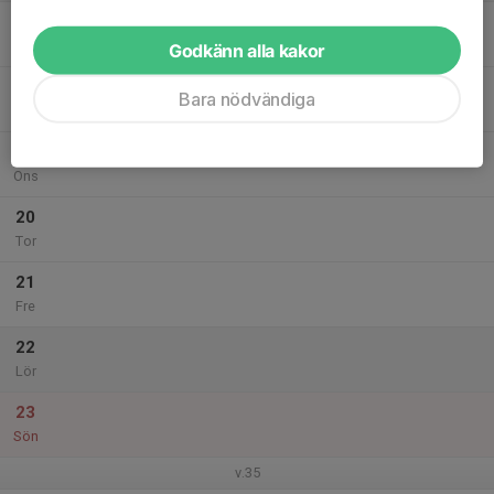
17
Mån
Godkänn alla kakor
18
Bara nödvändiga
Tis
19
Ons
20
Tor
21
Fre
22
Lör
23
Sön
v.35