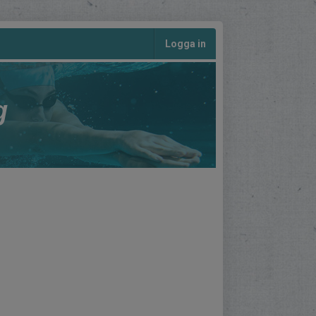
Logga in
g