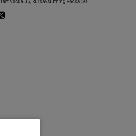
tart vecka 35, kursavslutning vecka 50.