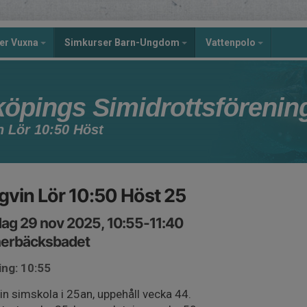
er Vuxna
Simkurser Barn-Ungdom
Vattenpolo
köpings Simidrottsförenin
n Lör 10:50 Höst
gvin Lör 10:50 Höst 25
ag 29 nov 2025, 10:55-11:40
nerbäcksbadet
ing: 10:55
in simskola i 25an, uppehåll vecka 44.