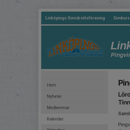
Linköpings Simidrottsförening
Simkurs
Lin
Pingvi
Pin
Hem
Lörd
Nyheter
Tin
Medlemmar
Saml
Kalender
Pingv