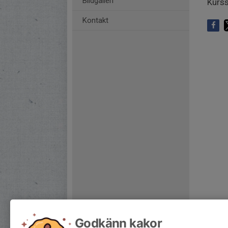
Bildgalleri
Kurss
Kontakt
Godkänn kakor