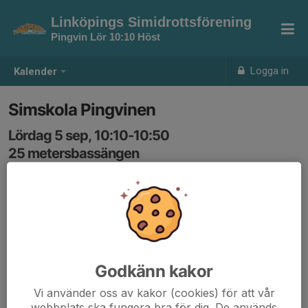
Linköpings Simidrottsförening
Pingvin Lör 10:10 Höst
Logga in
Kalender
Simskola Pingvinen
Lördag 5 sep, 10:10-10:50
25 metersbassängen
Samling: 10:10
Anmälan är öppen för gruppens medlemmar.
Logga in här
Godkänn kakor
Vi använder oss av kakor (cookies) för att vår
webbplats ska fungera bra för dig. De används