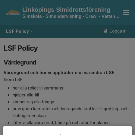
Linköpings Simidrottsförening
Simskola - Simundervisning - Crawl - Vattenpolo
Logga in
LSF Policy
LSF Policy
Värdegrund
Värdegrund och hur vi uppträder mot varandra i LSF
Inom LSF:
har alla roligt tillsammans
hjälper alla till
känner sig alla trygga
är vi goda kamrater och bidragande krafter till god lag- och
klubbgemenskap
låter vi alla vara med, både på och utanför planen
är alla hänsynsfulla mot varandra