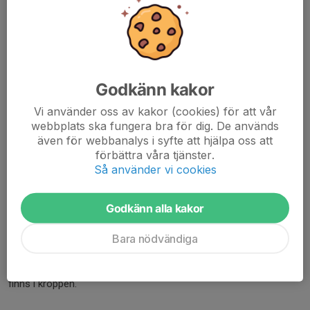
tar vi ansvar för varandra
är vi positiva förebilder
behandlar vi alla respektfullt både på och utanför planen
inklusive på sociala medier
använder vi ett vårdat språk, både på och utanför planen
inklusive på sociala medier
Godkänn kakor
föregår vi med gott exempel
Vi använder oss av kakor (cookies) för att vår
bidrar vi till föreningens ekonomi genom aktiva ideella
webbplats ska fungera bra för dig. De används
aktiviteter
även för webbanalys i syfte att hjälpa oss att
följer alla föreningens regler angående alkohol, tobak och
förbättra våra tjänster.
droger
Så använder vi cookies
Antidopingarbete
Godkänn alla kakor
Linköpings Simidrottsförening följer Idrottens
Antidopingreglemente, Världsantidopingkoden (WADA Code)
Bara nödvändiga
samt föreskrifter från Antidoping Sverige. Principen om strikt
ansvar gäller – varje aktiv är personligen ansvarig för vad som
finns i kroppen.