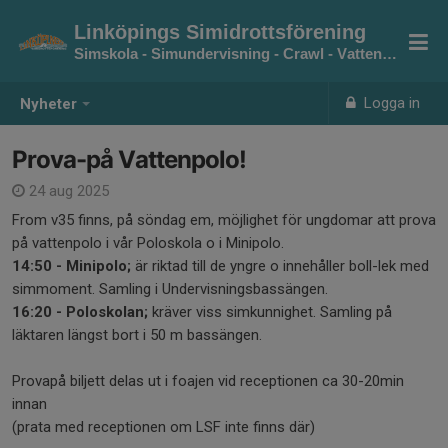
Linköpings Simidrottsförening
Simskola - Simundervisning - Crawl - Vattenpolo
Logga in
Nyheter
Prova-på Vattenpolo!
24 aug 2025
From v35 finns, på söndag em, möjlighet för ungdomar att prova
på vattenpolo i vår Poloskola o i Minipolo.
14:50 - Minipolo;
är riktad till de yngre o innehåller boll-lek med
simmoment. Samling i Undervisningsbassängen.
16:20 - Poloskolan;
kräver viss simkunnighet. Samling på
läktaren längst bort i 50 m bassängen.
Provapå biljett delas ut i foajen vid receptionen ca 30-20min
innan
(prata med receptionen om LSF inte finns där)