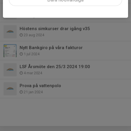
Nu börjar alla vattenpologrupper HT 2024
24 aug 2024
Höstens simkurser drar igång v35
23 aug 2024
Nytt Bankgiro på våra fakturor
1 jul 2024
LSF Årsmöte den 25/3 2024 19:00
4 mar 2024
Prova på vattenpolo
21 jan 2024