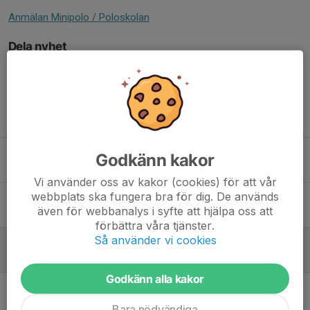
Anmälan Minipolo / Poloskolan
Dela nyhet
Tidigare nyheter
U18 slutspel 29-31maj
Godkänn kakor
16 maj, 14:06
Vi använder oss av kakor (cookies) för att vår
webbplats ska fungera bra för dig. De används
LSF Årsmöte den 16/3 2026 19:00
även för webbanalys i syfte att hjälpa oss att
1 feb, 18:05
förbättra våra tjänster.
Så använder vi cookies
Prova-på Vattenpolo!
24 aug 2025
Godkänn alla kakor
LSF Årsmöte den 20/3 2025 19:00
13 feb 2025
Bara nödvändiga