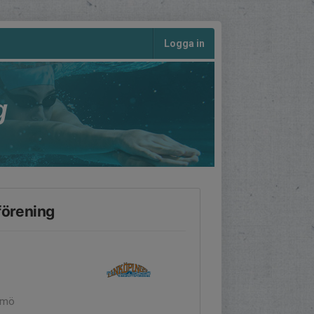
Logga in
g
förening
almö