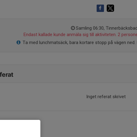
Samling 06:30, Tinnerbäcksba
Endast kallade kunde anmäla sig till aktiviteten. 2 persone
Ta med lunchmatsäck, bara kortare stopp på vägen ned. 
ferat
Inget referat skrivet