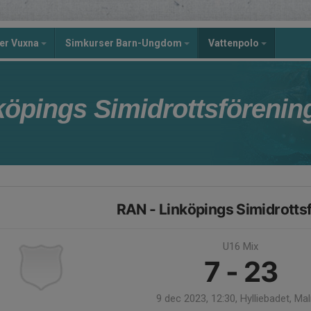
er Vuxna
Simkurser Barn-Ungdom
Vattenpolo
köpings Simidrottsförenin
RAN - Linköpings Simidrotts
U16 Mix
7 - 23
9 dec 2023, 12:30, Hylliebadet, M