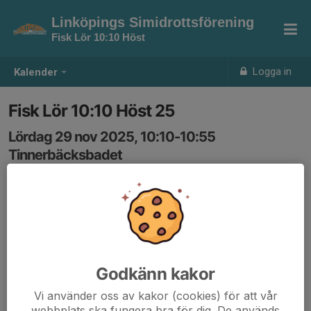
Linköpings Simidrottsförening
Fisk Lör 10:10 Höst
Logga in
Kalender
Fisk Lör 10:10 Höst 25
Lördag 29 nov 2025, 10:10-10:55
Tinnerbäcksbadet
Samling: 10:10
Fisk simskola 25 an, uppehåll vecka 44.
Kurstart vecka 35, kursavslut vecka 50.
Godkänn kakor
Vi använder oss av kakor (cookies) för att vår
webbplats ska fungera bra för dig. De används